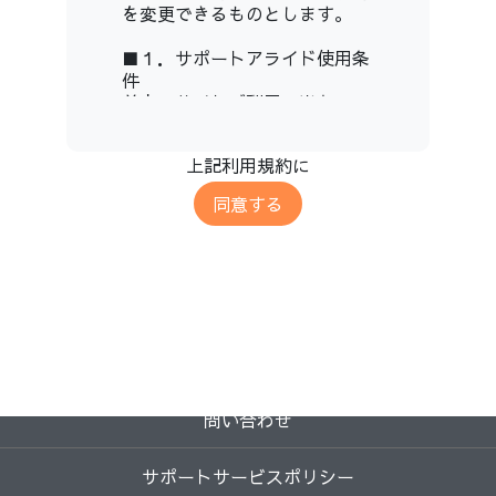
を変更できるものとします。
■１．サポートアライド使用条
件
前文 サイトご利用に当たって
利用者が当サイトにアクセス、
閲覧、利用することをもって、
上記利用規約に
利用者は本条項を読み、理解
し、同意したものとみなしま
同意する
す。利用者が本条項に同意され
ない場合、当サイトを利用する
ことはできません。
また、当サイト上の内容が違法
となる地域からは当サイトへア
クセスしないでください。当該
地域から当サイトへアクセスす
る場合は、アクセスする本人の
2026-07-14 14:08 / 817e08d
自己責任で行うものとし、その
地域の法律に従う責任を本人が
問い合わせ
負うものとします。
サポートサービスポリシー
■２．会員登録と個人情報管理